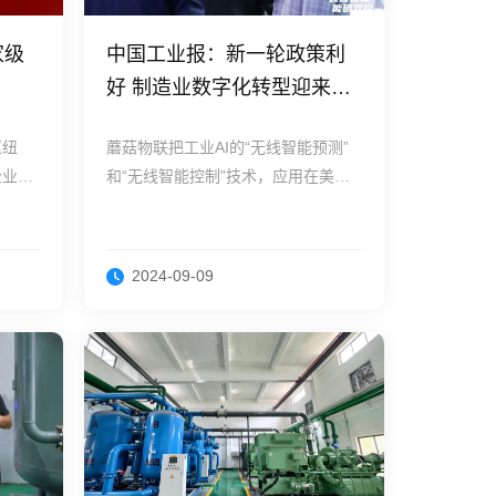
家级
中国工业报：新一轮政策利
好 制造业数字化转型迎来更
多机遇
枢纽
蘑菇物联把工业AI的“无线智能预测”
企业实
和“无线智能控制”技术，应用在美的
降碳三
集团、国药集团、中集集团、华润三
九、广汽本田、富士康、立讯精密、
隆基、欧姆龙、中顺洁柔等超1600家
2024-09-09
工业企业、超过60多个行业上来。