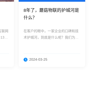
8年了，蘑菇物联的护城河是
什么？
互联网
在客户的眼中，一家企业的口碑和技
30
术护城河，到底是什么呢？我们为你
公辅车
精选了 8 个答案！[机智]
”荣获
2024-03-25