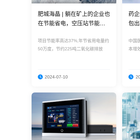
肥城海晶 | 躺在矿上的企业也
药企
在节能省电，空压站节能
包出
37%
项目节能率高达37%,年节省用电量约
中国
50万度，节约225吨二氧化碳排放
本增
能”
2024-07-10
2