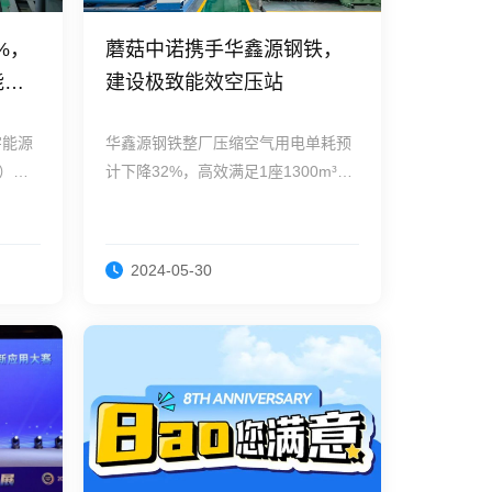
%，
蘑菇中诺携手华鑫源钢铁，
能效
建设极致能效空压站
字能源
华鑫源钢铁整厂压缩空气用电单耗预
），
计下降32%，高效满足1座1300m³高
三昧真
炉、1座100T转炉的用气需求。
2024-05-30