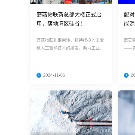
蘑菇物联新总部大楼正式启
配对
用，落地湾区硅谷！
能源
的工
蘑菇物联扎根南沙，将持续投入工业
蘑菇
级人工智能技术的研发，助力工业企
——
业实现数智化节能降碳，为国家双碳
综合
目标，为社会环境可持续发展贡献一
份力量。
2024-11-06
2