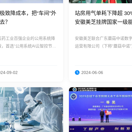
极致降成本，把“车间”外
站房用气单耗下降超 30
去？
安徽美芝挂牌国家一级
压缩空气站
医药工业百强企业的公用系统降
安徽美芝联合广东蘑菇中诺数
效，首选“公用系统AI云智控节
运营有限公司（下称“蘑菇中诺”
聚焦高能耗的空压站，采取了“
火”的节能策略。
024-09-02
2024-06-06