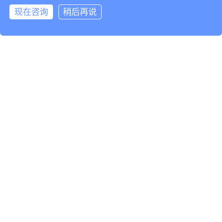
现在咨询
稍后再说
基于灵知AI大模
型，服务于
设备制造企业
F
设备服务企业
S
设备使用企业
U
AI云智控：帮助设备使用企业（工厂、公共机构、数据
中心）实现安全供能、无人值守、节能降碳10-30%。
了解更多