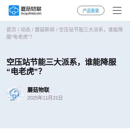
产品登录
首页
/
动态
/
蘑菇新闻
/
空压站节能三大派系，谁能降
首页
服“电老虎”？
AI解决方案
空压站节能三大派系，谁能降服
AI技术
“电老虎”？
案例
蘑菇物联
2025年11月21日
实施服务
关于我们