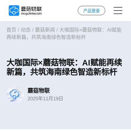
产品登录
首页
/
动态
/
蘑菇新闻
/
大咖国际×蘑菇物联：AI赋能
首页
再续新篇，共筑海南绿色智造新标杆
AI解决方案
大咖国际×蘑菇物联：AI赋能再续
AI技术
新篇，共筑海南绿色智造新标杆
案例
蘑菇物联
2025年11月19日
实施服务
关于我们