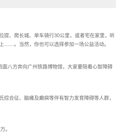
拉提、爬长城、单车骑行30公里，或者宅在家里，听
上……。当然，你也可以选择参加一场公益活动。
的四面八方奔向广州铁路博物馆，大家要陪着心智障碍
氏综合征、脑瘫及癫痫等伴有智力发育障碍等人群，
0万。