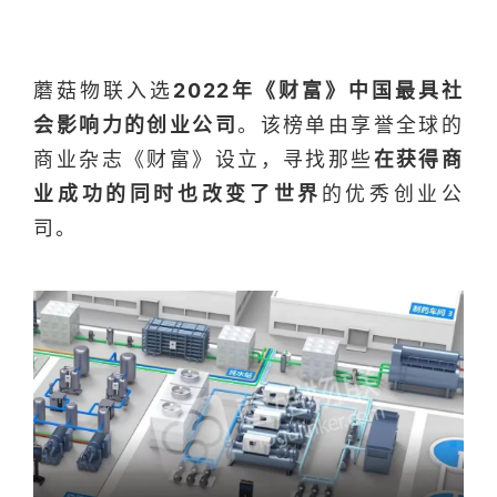
动态
常见问题
蘑菇物联入选
2022年《财富》中国最具社
会影响力的创业公司
。该榜单由享誉全球的
商业杂志《财富》设立，寻找那些
在获得商
业成功的同时也改变了世界
的优秀创业公
司。