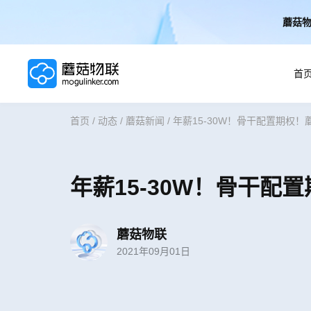
蘑菇物
首
首页
/
动态
/
蘑菇新闻
/
年薪15-30W！骨干配置期权
首页
AI解决方案
年薪15-30W！骨干配
AI技术
蘑菇物联
2021年09月01日
案例
实施服务