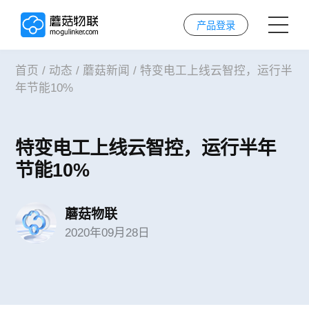
产品登录
首页
/
动态
/
蘑菇新闻
/
特变电工上线云智控，运行半
首页
年节能10%
AI解决方案
特变电工上线云智控，运行半年
AI技术
节能10%
案例
蘑菇物联
2020年09月28日
实施服务
关于我们