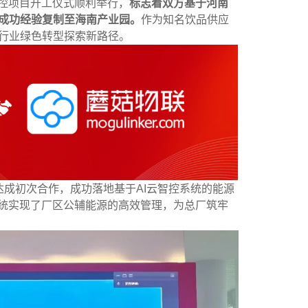
智控项目开工仪式顺利举行，
标志着双方基于河南
的成功经验复制至海南产业园。
作为知名饮品供应
行业绿色转型探索新路径。
达成初次合作，成功落地基于AI云智控系统的能源
系统实现了厂区公辅能源的高效管理，为总厂筑牢