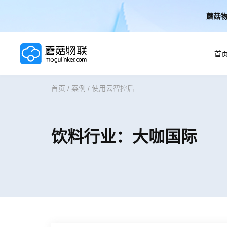
蘑菇物
首
首页
/
案例
/
使用云智控后
首页
AI解决方案
饮料行业：大咖国际
AI技术
案例
实施服务