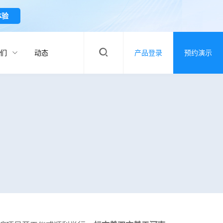
体验
们
动态
产品登录
预约演示