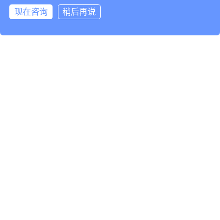
现在咨询
稍后再说
基于灵知AI大模
型，服务于
设备制造企业
F
设备服务企业
S
设备使用企业
U
AI云智控：帮助设备使用企业（工厂、公共机构、数据
中心）实现安全供能、无人值守、节能降碳10-30%。
了解更多