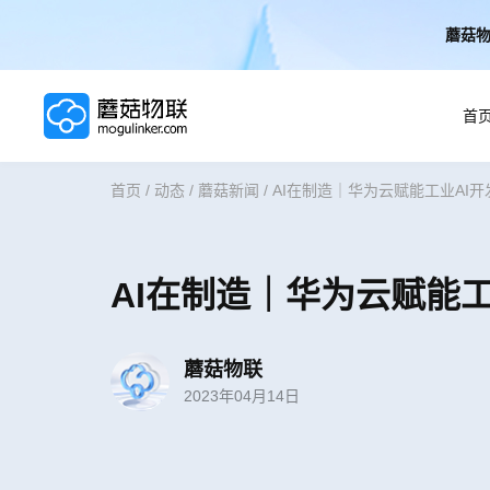
蘑菇物
首
首页
/
动态
/
蘑菇新闻
/
AI在制造｜华为云赋能工业AI
首页
AI解决方案
AI在制造｜华为云赋能
AI技术
蘑菇物联
2023年04月14日
案例
实施服务