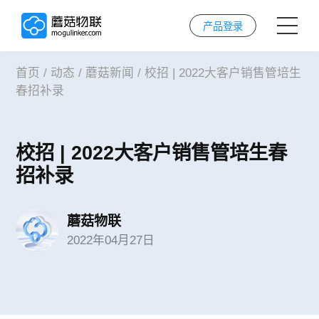
产品登录
首页
/
动态
/
蘑菇新闻
/
校招 | 2022大客户销售管培生
首页
春招补录
AI解决方案
校招 | 2022大客户销售管培生春
AI技术
招补录
案例
蘑菇物联
2022年04月27日
实施服务
关于我们