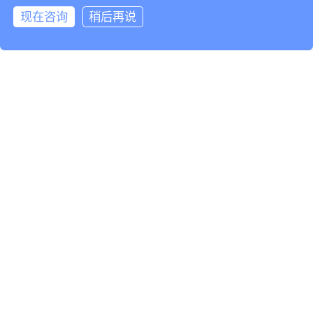
现在咨询
稍后再说
基于灵知AI大模
型，服务于
设备制造企业
F
设备服务企业
S
设备使用企业
U
AI云智控：帮助设备使用企业（工厂、公共机构、数据
中心）实现安全供能、无人值守、节能降碳10-30%。
了解更多