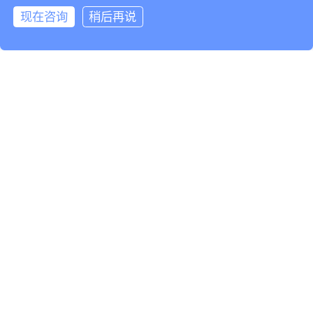
现在咨询
稍后再说
基于灵知AI大模
型，服务于
设备制造企业
F
设备服务企业
S
设备使用企业
U
AI云智控：帮助设备使用企业（工厂、公共机构、数据
中心）实现安全供能、无人值守、节能降碳10-30%。
了解更多